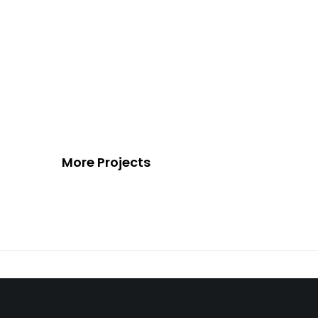
More Projects
Villa à Saint-Tropez
Lucioles en Onyx