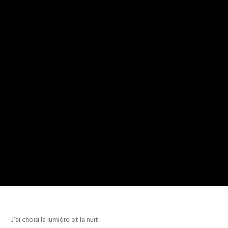
KARIM
13 JUIN 2018
AUCUN COMMENTAIRE
J’ai choisi la lumière et la nuit.