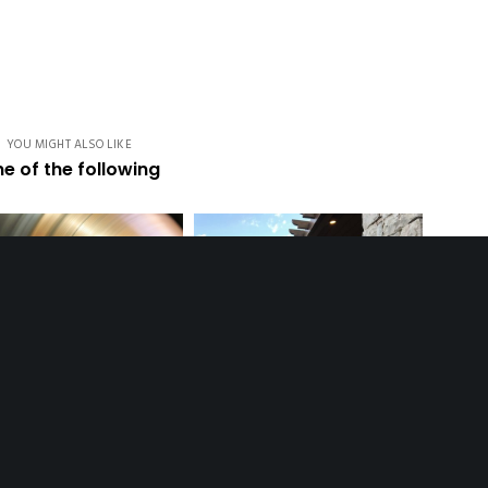
YOU MIGHT ALSO LIKE
e of the following
rtage : le repoussage
La famille Kaméléon
de métaux
s’agrandit !