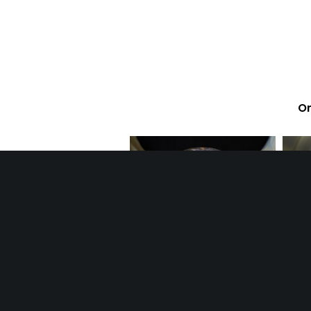
On
Lumière sur le travail de
Repo
l’atelier JPW