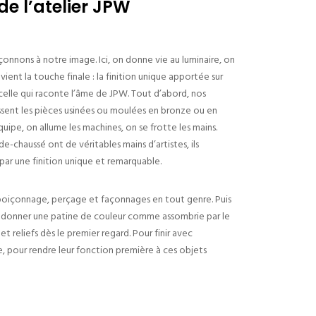
de l’atelier JPW
onnons à notre image. Ici, on donne vie au luminaire, on
ient la touche finale : la finition unique apportée sur
 celle qui raconte l’âme de JPW. Tout d’abord, nos
ssent les pièces usinées ou moulées en bronze ou en
’équipe, on allume les machines, on se frotte les mains.
de-chaussé ont de véritables mains d’artistes, ils
par une finition unique et remarquable.
, poiçonnage, perçage et façonnages en tout genre. Puis
eur donner une patine de couleur comme assombrie par le
t reliefs dès le premier regard. Pour finir avec
 pour rendre leur fonction première à ces objets