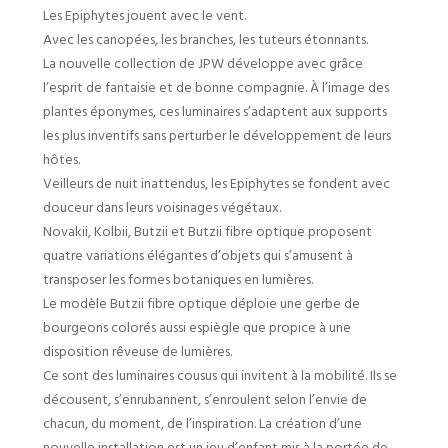
Les Epiphytes jouent avec le vent.
Avec les canopées, les branches, les tuteurs étonnants.
La nouvelle collection de JPW développe avec grâce
l’esprit de fantaisie et de bonne compagnie. À l’image des
plantes éponymes, ces luminaires s’adaptent aux supports
les plus inventifs sans perturber le développement de leurs
hôtes.
Veilleurs de nuit inattendus, les Epiphytes se fondent avec
douceur dans leurs voisinages végétaux.
Novakii, Kolbii, Butzii et Butzii fibre optique proposent
quatre variations élégantes d’objets qui s’amusent à
transposer les formes botaniques en lumières.
Le modèle Butzii fibre optique déploie une gerbe de
bourgeons colorés aussi espiègle que propice à une
disposition rêveuse de lumières.
Ce sont des luminaires cousus qui invitent à la mobilité. Ils se
décousent, s’enrubannent, s’enroulent selon l’envie de
chacun, du moment, de l’inspiration. La création d’une
nouvelle installation est un jeu d’enfant mis à la portée de