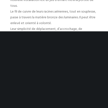
tous.
Le fil de cuivre de leurs racines aériennes, tout en souplesse,
passe à travers la matière bronze des luminaires. Il peut être
enlevé et orienté à volonté.
Leur simplicité de déplacement, d’accrochage, de
transformation les rend modifiable et ludique.
Ils se prêtent à l’imagination, à l’initiative, à l’humour.
ARCHIVES