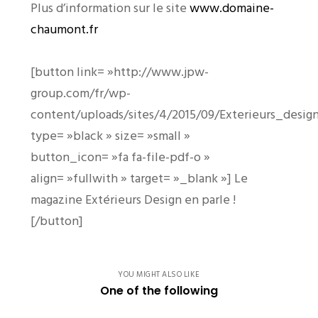
Plus d’information sur le site
www.domaine-
chaumont.fr
[button link= »http://www.jpw-
group.com/fr/wp-
content/uploads/sites/4/2015/09/Exterieurs_desi
type= »black » size= »small »
button_icon= »fa fa-file-pdf-o »
align= »fullwith » target= »_blank »] Le
magazine Extérieurs Design en parle !
[/button]
YOU MIGHT ALSO LIKE
One of the following